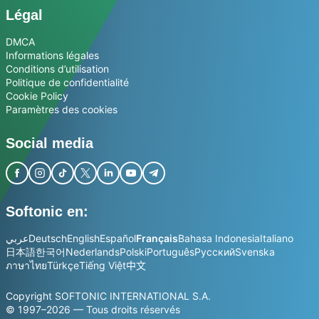
Légal
DMCA
Informations légales
Conditions d’utilisation
Politique de confidentialité
Cookie Policy
Paramètres des cookies
Social media
Softonic en:
عربي
Deutsch
English
Español
Français
Bahasa Indonesia
Italiano
日本語
한국어
Nederlands
Polski
Português
Русский
Svenska
ภาษาไทย
Türkçe
Tiếng Việt
中文
Copyright SOFTONIC INTERNATIONAL S.A.
© 1997–2026 — Tous droits réservés